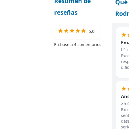
Resumen de
Qué 
reseñas
Rodr
5,0
Ema
En base a 4 comentarios
01 
Exce
resp
difi
An
25 
Exc
sen
desa
seri