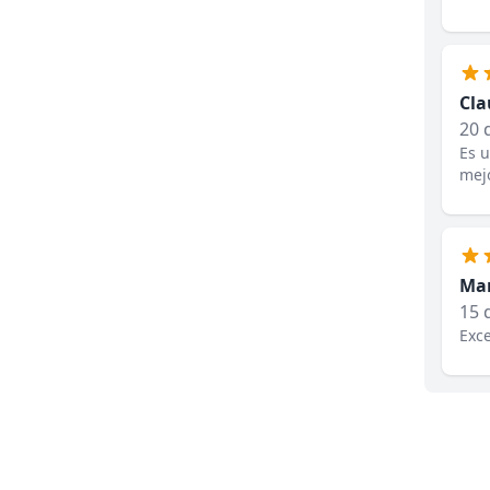
Cla
20 
Es u
mejo
Mar
15 
Exce