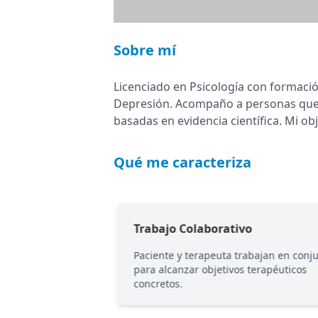
Sobre mí
Licenciado en Psicología con formaci
Depresión. Acompaño a personas que a
basadas en evidencia científica. Mi ob
Qué me caracteriza
ia
Trabajo Colaborativo
adas por la
Paciente y terapeuta trabajan en conj
 y las guías clínicas
para alcanzar objetivos terapéuticos
concretos.