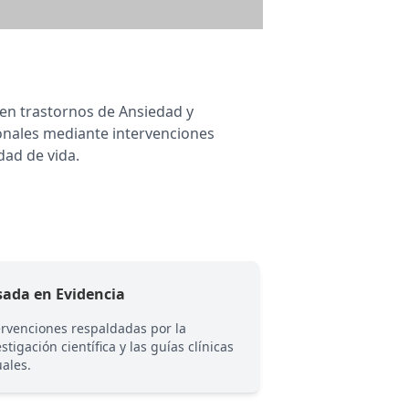
 en trastornos de Ansiedad y
onales mediante intervenciones
dad de vida.
sada en Evidencia
Trabajo Colabor
ervenciones respaldadas por la
Paciente y terapeut
stigación científica y las guías clínicas
para alcanzar objet
uales.
concretos.