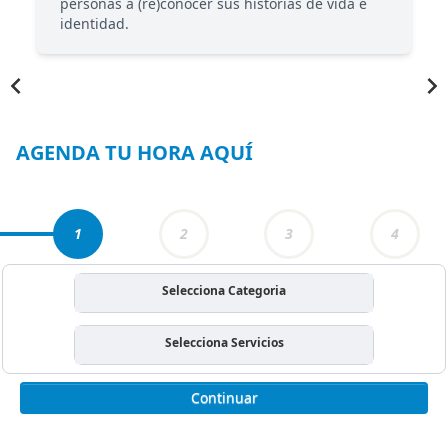
personas a (re)conocer sus historias de vida e
identidad.
Item
1
of
4
AGENDA TU HORA AQUÍ
1
2
3
4
Selecciona Categoria
Selecciona Servicios
Continuar