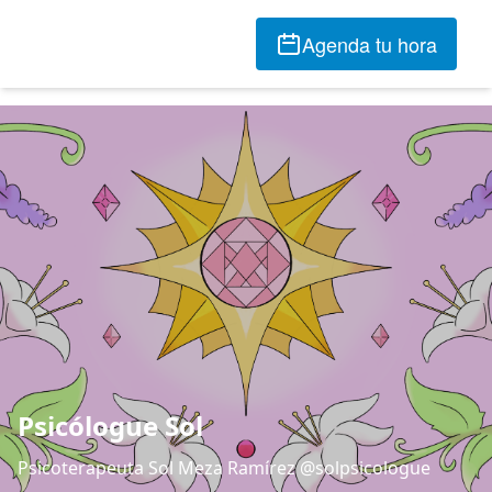
Agenda tu hora
Psicólogue Sol
Psicoterapeuta Sol Meza Ramírez @solpsicologue