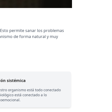
. Esto permite sanar los problemas
ganismo de forma natural y muy
ión sistémica
Consciencia
stro organismo está todo conectado
Cada crisis biológic
Biológico está conectado a lo
biográfica es un po
coemocional.