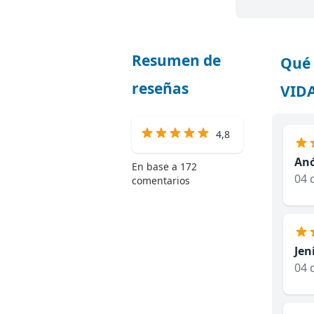
Resumen de
Qué 
reseñas
VIDA
4,8
An
En base a 172
04 
comentarios
Jen
04 