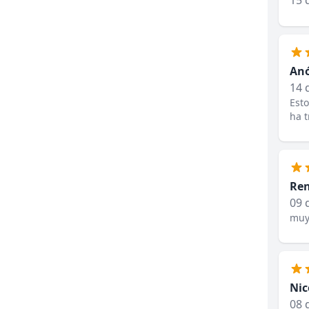
15 
An
14 
Esto
ha t
Ren
09 
muy
Nic
08 