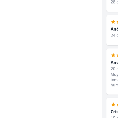
28 
An
24 
An
20 
Muy 
toma
huma
Cri