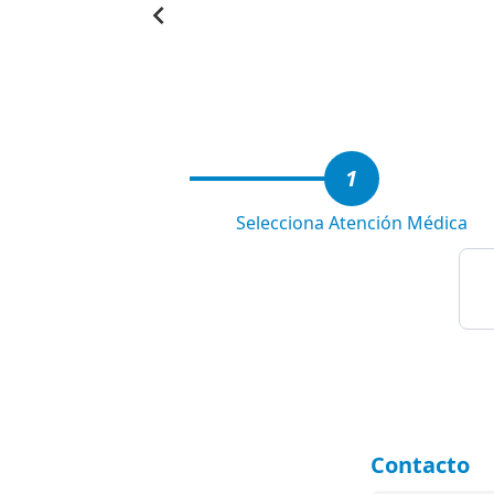
Item
1
of
4
1
Selecciona Atención Médica
Contacto