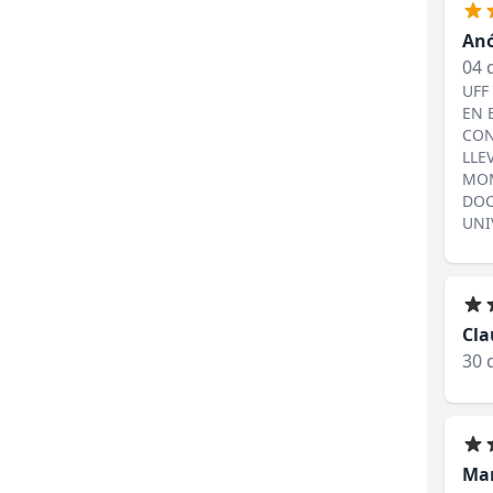
An
04 
UFF
EN 
CON
LLE
MOM
DOC
UNI
Cla
30 
Mar