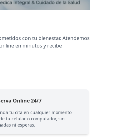
rometidos con tu bienestar. Atendemos
 online en minutos y recibe
erva Online 24/7
Equipo Certifica
nda tu cita en cualquier momento
Profesionales con f
de tu celular o computador, sin
comprometidos con 
madas ni esperas.
recuperación.