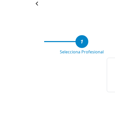
Item
1
of
6
1
Selecciona Profesional