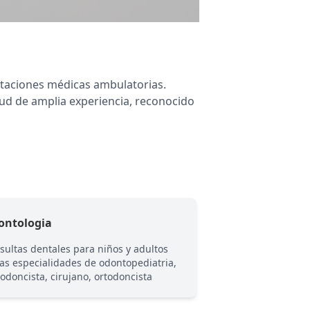
estaciones médicas ambulatorias.
ud de amplia experiencia, reconocido
ontologia
Oftalmologia
sultas dentales para niños y adultos
Servicios ópticos i
las especialidades de odontopediatria,
cristales bifocales,
odoncista, cirujano, ortodoncista
organicos, fotocrom