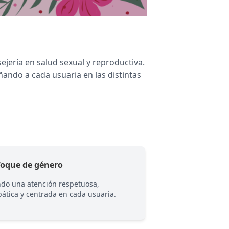
jería en salud sexual y reproductiva.
ndo a cada usuaria en las distintas
foque de género
Salud femenina
ndo una atención respetuosa,
Acompaño las distin
ática y centrada en cada usuaria.
sexual y reproducti