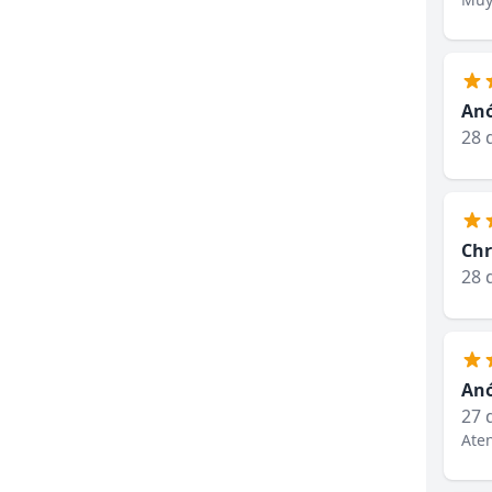
An
28 
Chr
28 
An
27 
Ate