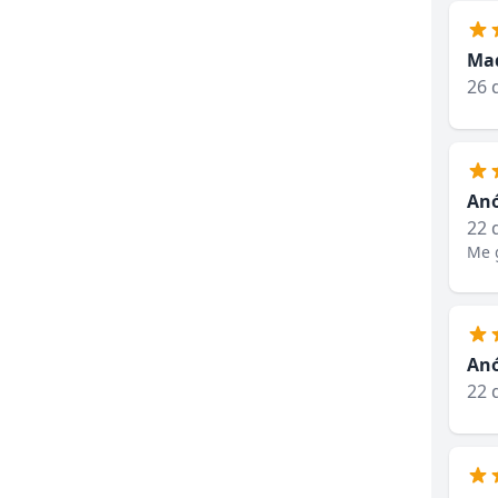
Mad
26 
An
22 
Me g
An
22 