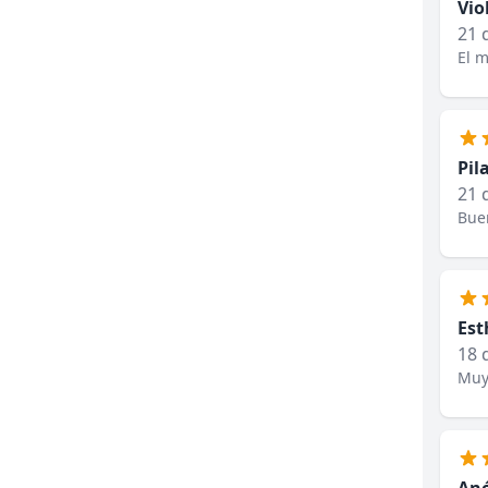
Vio
21 
El m
Pil
21 
Bue
Est
18 
Muy