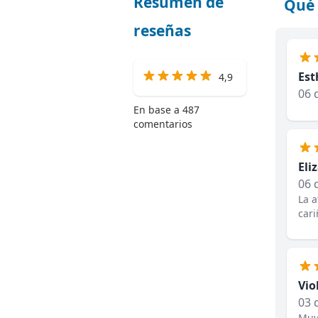
Resumen de
Qué 
reseñas
Est
4,9
06 
En base a 487
comentarios
Eli
06 
La 
car
Vio
03 
Muy