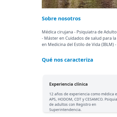
Sobre nosotros
Médica cirujana - Psiquiatra de Adult
- Máster en Cuidados de salud para la
en Medicina del Estilo de Vida (IBLM) 
Qué nos caracteriza
ua
Experiencia clínica
 del estilo de vida
12 años de experiencia como médica 
itaria. Máster en
APS, HODOM, CDT y CESAMCO. Psiquia
omía personal.
de adultos con Registro en
Superintendencia.