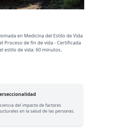
lomada en Medicina del Estilo de Vida
 Proceso de fin de vida - Certificada
l estilo de vida: 60 minutos.
erseccionalidad
Consulta online
ciencia del impacto de factores
Teleconsulta a trav
ructurales en la salud de las personas.
que permite asisti
de tu hogar.