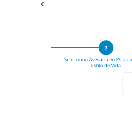
Item
1
of
6
1
Selecciona Asesoría en Psiquia
Estilo de Vida