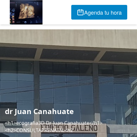
Agenda tu hora
dr Juan Canahuate
<h1>ecografia3D Dr Juan Canahuate</h1>
<h2>CONSULTAPRENATAL<h2