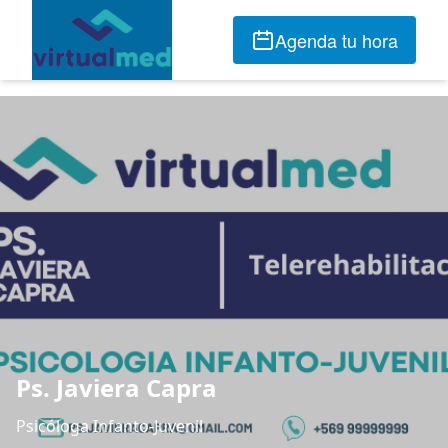
Agenda tu hora
Ps. Javiera Capra
Psicóloga Infanto-Juvenil