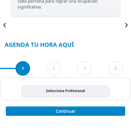
cada persona para lograr una ocupación
significativa.
Item
1
of
4
AGENDA TU HORA AQUÍ
1
2
3
4
Selecciona Profesional
Continuar