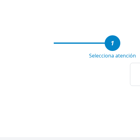
1
of
3
1
Selecciona atención