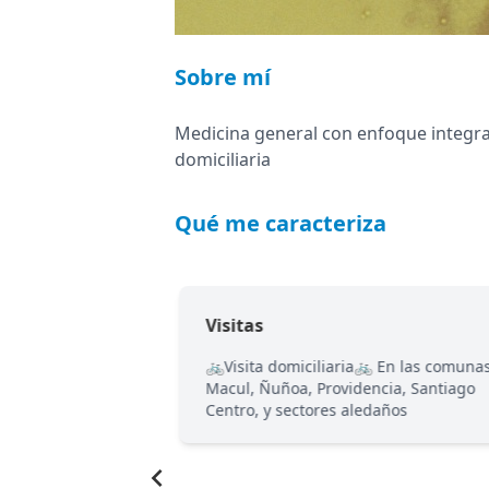
Sobre mí
Medicina general con enfoque integral
domiciliaria
Qué me caracteriza
Visitas
niversidad de Chile
🚲Visita domiciliaria🚲 En las comuna
ia en emergencia
Macul, Ñuñoa, Providencia, Santiago
maria y docencia
Centro, y sectores aledaños
Item