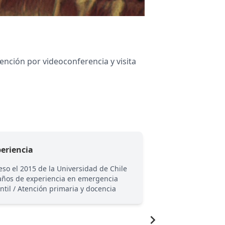
ención por videoconferencia y visita
eriencia
Visitas
eso el 2015 de la Universidad de Chile
🚲Visita domiciliar
 años de experiencia en emergencia
Macul, Ñuñoa, Prov
antil / Atención primaria y docencia
Centro, y sectores 