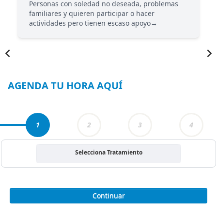
Personas con soledad no deseada, problemas
y
familiares y quieren participar o hacer
actividades pero tienen escaso apoyo→
Item
1
of
4
AGENDA TU HORA AQUÍ
1
2
3
4
Selecciona Tratamiento
Continuar