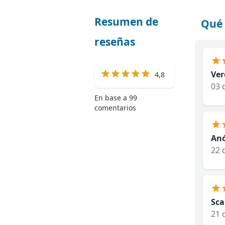
Resumen de
Qué 
reseñas
Ver
4,8
03 
En base a 99
comentarios
An
22 
Sca
21 