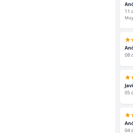
An
11 
Muy 
An
08 
Jav
05 
An
04 