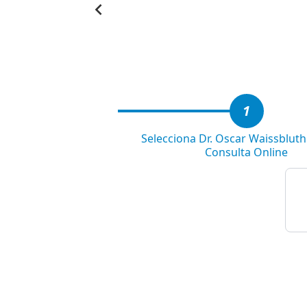
Item
1
of
3
1
Selecciona Dr. Oscar Waissblut
Consulta Online