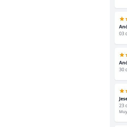
An
03 
An
30 
Jes
23 
Muy