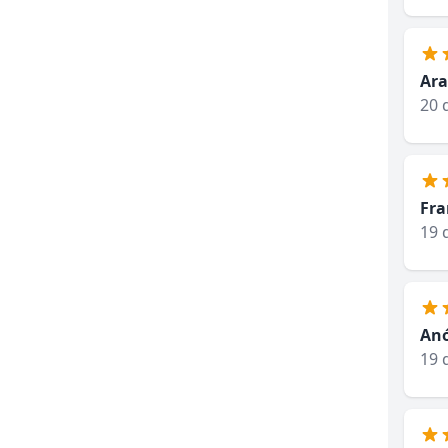
Ara
20 
Fra
19 
An
19 