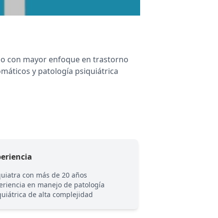
imo con mayor enfoque en trastorno
omáticos y patología psiquiátrica
eriencia
Empatía y Respe
quiatra con más de 20 años
Atento y cordial. Su
eriencia en manejo de patología
describen como un 
quiátrica de alta complejidad
cálido y respetuoso