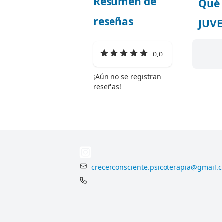
Resumen de
Qué 
reseñas
JUV
0,0
¡Aún no se registran
reseñas!
crecerconsciente.psicoterapia@gmail.