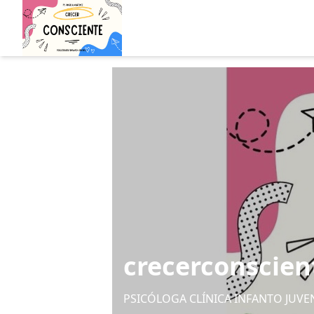
crecerconscien
PSICÓLOGA CLÍNICA INFANTO JUVE