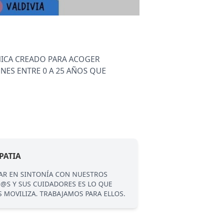
NICA CREADO PARA ACOGER
NES ENTRE 0 A 25 AÑOS QUE
PATIA
LA INFANCIA
AR EN SINTONÍA CON NUESTROS
REALZAMOS LA DIG
@S Y SUS CUIDADORES ES LO QUE
Y JÓVENES COMO 
 MOVILIZA. TRABAJAMOS PARA ELLOS.
CONOCEDORES DE 