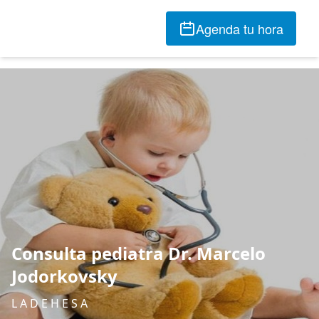
Agenda tu hora
Consulta pediatra Dr. Marcelo
Jodorkovsky
L A D E H E S A