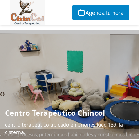
Agenda tu hora
Centro Terapéutico Chincol
centro terapéutico ubicado en briones luco 139, la
cisterna.