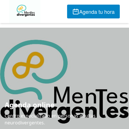
Agenda tu hora
Agenda online
Centro especializado en personas adultas
neurodivergentes.