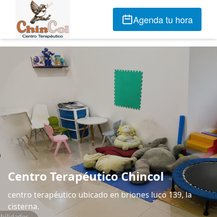
Agenda tu hora
Centro Terapéutico Chincol
centro terapéutico ubicado en briones luco 139, la
cisterna.