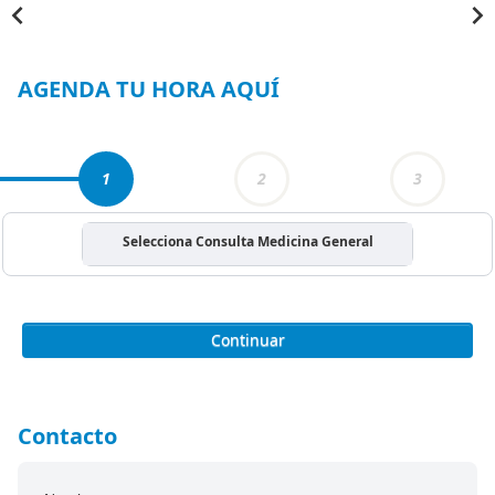
Item
1
of
3
AGENDA TU HORA AQUÍ
1
2
3
Selecciona Consulta Medicina General
Continuar
Contacto