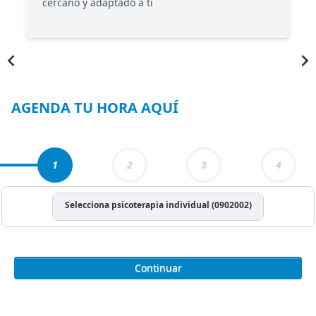
cercano y adaptado a ti
Item
1
of
3
AGENDA TU HORA AQUÍ
1
2
3
4
Selecciona psicoterapia individual (0902002)
Continuar