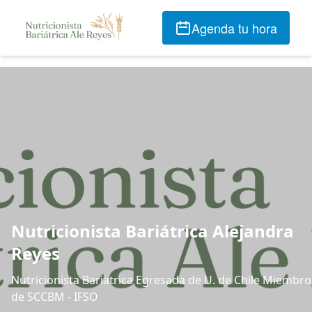
Agenda tu hora
Nutricionista Bariátrica Alejandra
Reyes
Nutricionista Bariatrica Egresada de U. de Chile Miembro
de SCCBM - IFSO