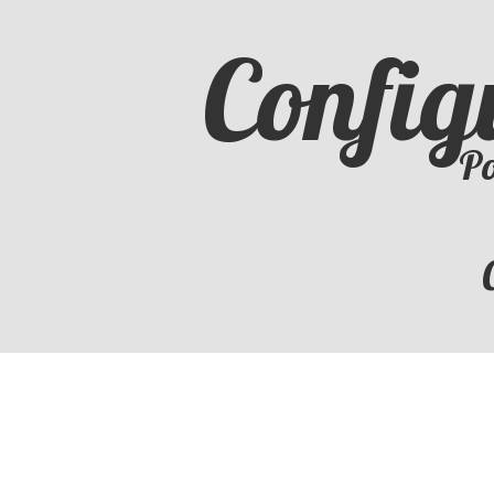
Config
Po