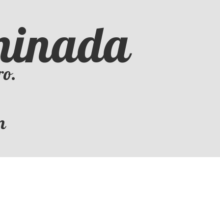
iminada
ro.
m