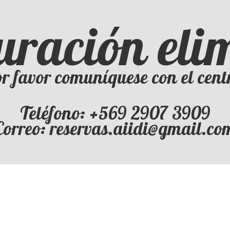
uración el
r favor comuníquese con el cent
Teléfono: +569 2907 3909
Correo: reservas.aiidi@gmail.co