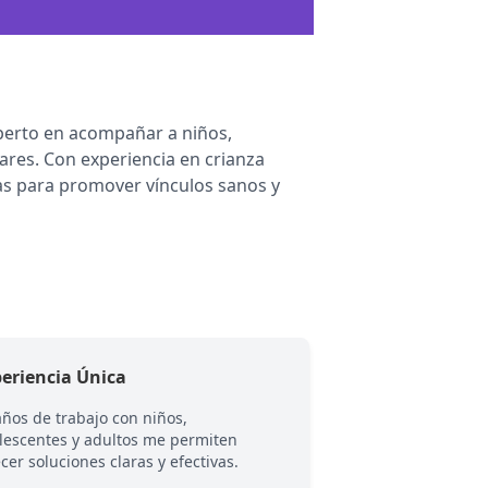
Experto en acompañar a niños,
ares. Con experiencia en crianza
tas para promover vínculos sanos y
eriencia Única
Enfoque Integra
años de trabajo con niños,
Trabajo los enfoque
lescentes y adultos me permiten
Terapia infantil par
ecer soluciones claras y efectivas.
cada situación, no 