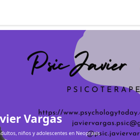
vier Vargas
adultos, niños y adolescentes en Neopraxis