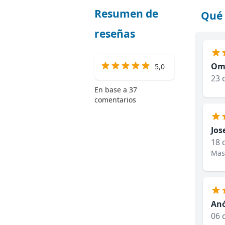
Resumen de
Qué 
reseñas
Oma
5,0
23 
En base a 37
comentarios
Jos
18 
Mas 
An
06 