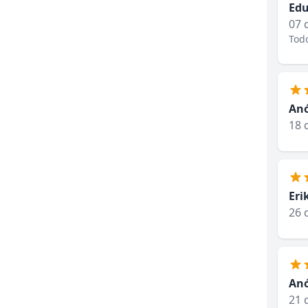
Edu
07 
Tod
An
18 
Eri
26 
An
21 