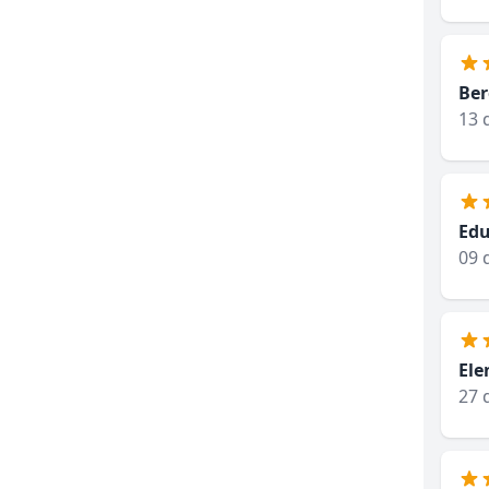
Ber
13 
Edu
09 
Ele
27 