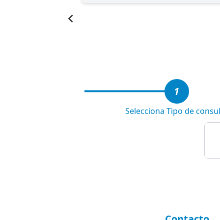
Item
1
of
4
1
Selecciona Tipo de consu
Contacto