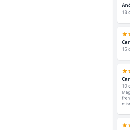
An
18 
Car
15 
Car
10 
Magn
fren
mis