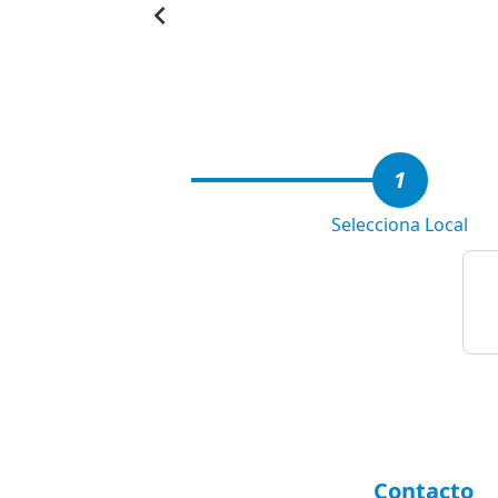
Item
1
of
4
1
Selecciona Local
Contacto