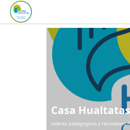
Casa Hualtata
talleres pedagógicos y recreativos 