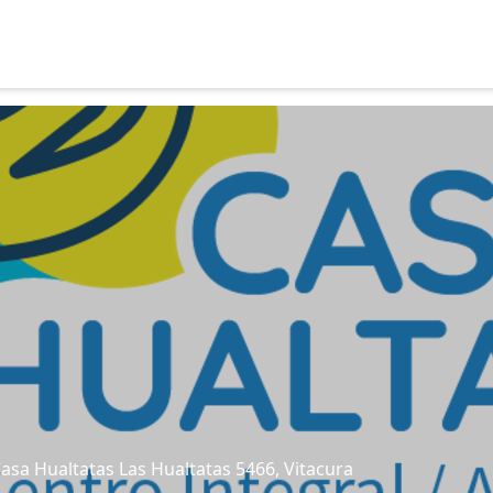
s
Casa Hualtatas Las Hualtatas 5466, Vitacura