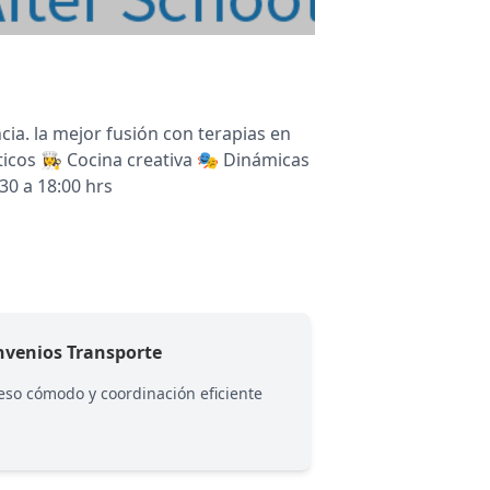
cia. la mejor fusión con terapias en
cos 👩‍🍳 Cocina creativa 🎭 Dinámicas
30 a 18:00 hrs
nvenios Transporte
Seguro y Acoged
eso cómodo y coordinación eficiente
Espacio cálido que 
niños y familias