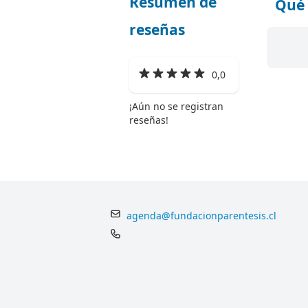
Resumen de
Qué 
reseñas
0,0
¡Aún no se registran
reseñas!
agenda@fundacionparentesis.cl