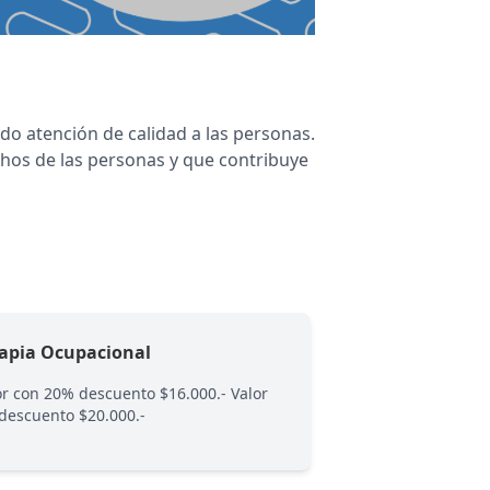
do atención de calidad a las personas.
chos de las personas y que contribuye
rapia Ocupacional
T. Familiar/Pare
or con 20% descuento $16.000.- Valor
Valor con 15% descu
 descuento $20.000.-
sin descuento $40.0