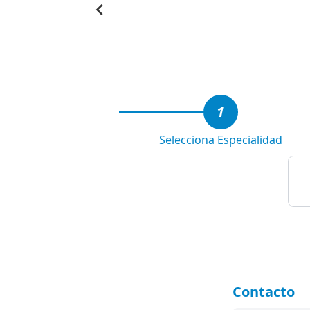
Item
1
of
6
1
Selecciona Especialidad
Contacto