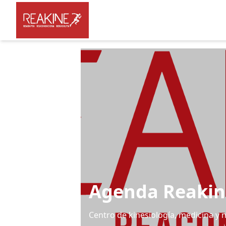
Agenda Reakin
Centro de kinesiología, medicina y n