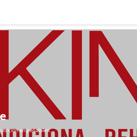
e
utricion en peñalolen.