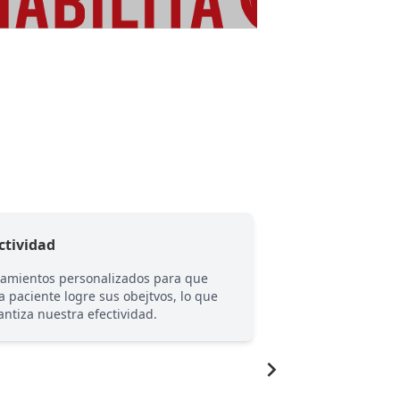
ctividad
Compromiso
tamientos personalizados para que
Nuestra principal p
a paciente logre sus obejtvos, lo que
siempre nos esforz
antiza nuestra efectividad.
TODO para ayudart