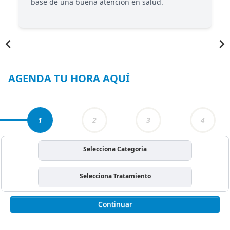
base de una buena atención en salud.
Item
1
of
6
AGENDA TU HORA AQUÍ
1
2
3
4
Selecciona Categoria
Selecciona Tratamiento
Continuar