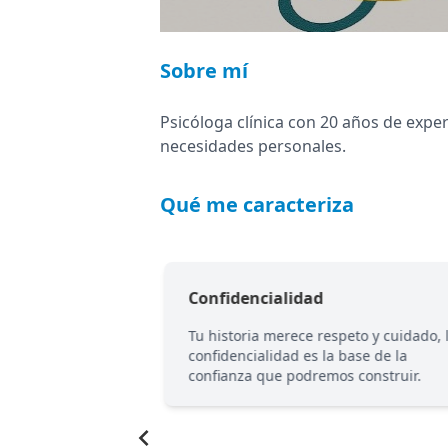
Sobre mí
Psicóloga clínica con 20 años de exper
necesidades personales.
Qué me caracteriza
Confidencialidad
 que ofresco, es
Tu historia merece respeto y cuidado, 
r libremente, sin
confidencialidad es la base de la
es.
confianza que podremos construir.
Item