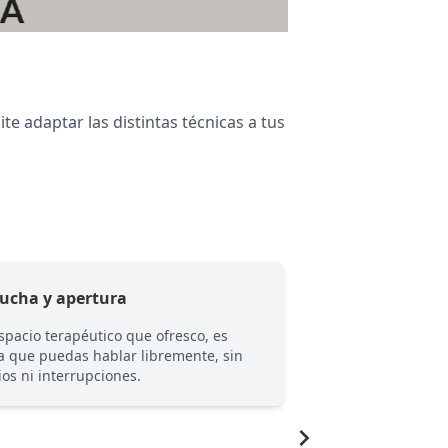
e adaptar las distintas técnicas a tus
cucha y apertura
Confidencialida
espacio terapéutico que ofresco, es
Tu historia merece 
a que puedas hablar libremente, sin
confidencialidad es
cios ni interrupciones.
confianza que podr