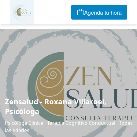
Agenda tu hora
Zensalud - Roxana Villaroel,
Psicóloga
Psicóloga Clínica · Terapia Cognitivo Conductual · Todas
las edades