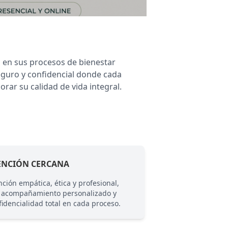
 en sus procesos de bienestar
eguro y confidencial donde cada
rar su calidad de vida integral.
ENCIÓN CERCANA
ENFOQUE INTEG
nción empática, ética y profesional,
Abordaje completo 
 acompañamiento personalizado y
emocional, conside
fidencialidad total en cada proceso.
personales, familia