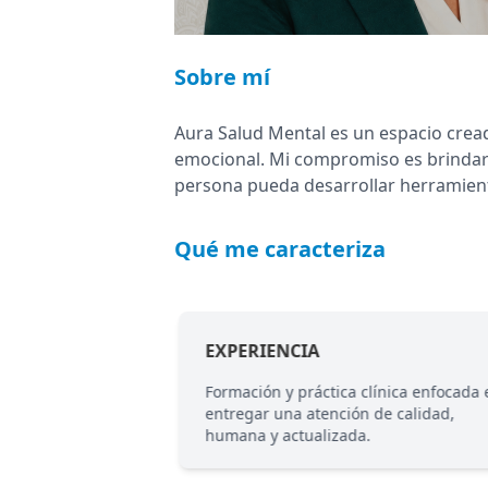
Sobre mí
Aura Salud Mental es un espacio crea
emocional. Mi compromiso es brindar 
persona pueda desarrollar herramientas
Qué me caracteriza
CO
EXPERIENCIA
sado en la
Formación y práctica clínica enfocada 
eto y resguardo de
entregar una atención de calidad,
humana y actualizada.