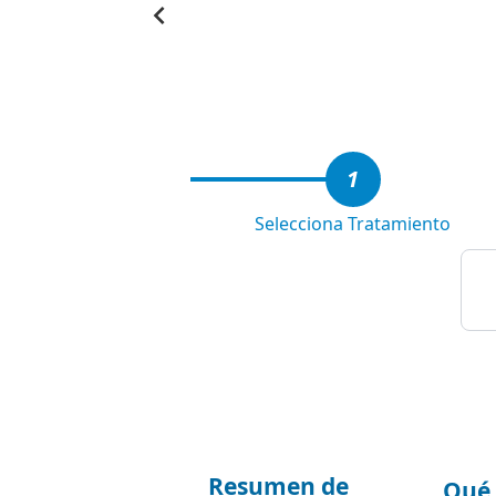
Item
1
of
6
1
Selecciona Tratamiento
Resumen de
Qué 