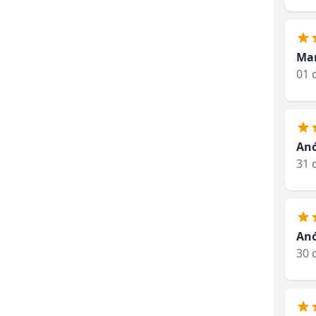
Mar
01 
An
31 
An
30 