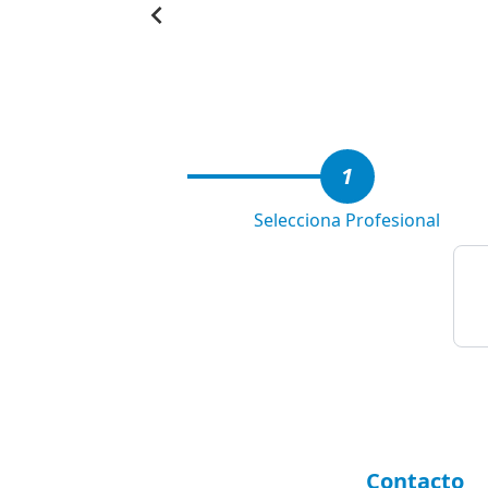
Item
1
of
4
1
Selecciona Profesional
Contacto