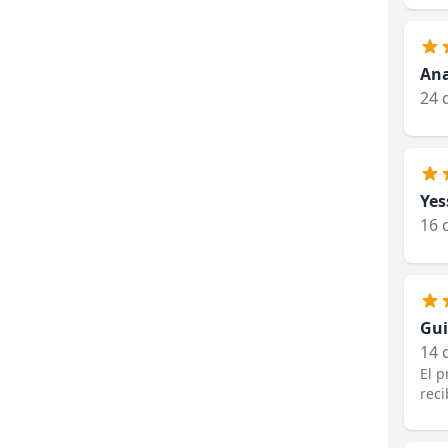
Ana
24 
Yes
16 
Gui
14 
El p
reci