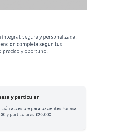
 integral, segura y personalizada.
atención completa según tus
 preciso y oportuno.
asa y particular
Catarata
nción accesible para pacientes Fonasa
Evaluación y orien
600 y particulares $20.000
catarata.