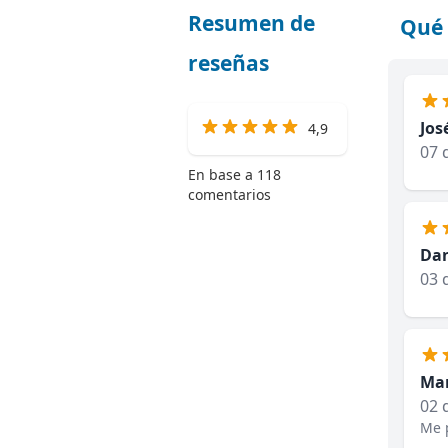
Resumen de
Qué 
reseñas
Jos
4,9
07 
En base a 118
comentarios
Dan
03 
Mar
02 
Me p