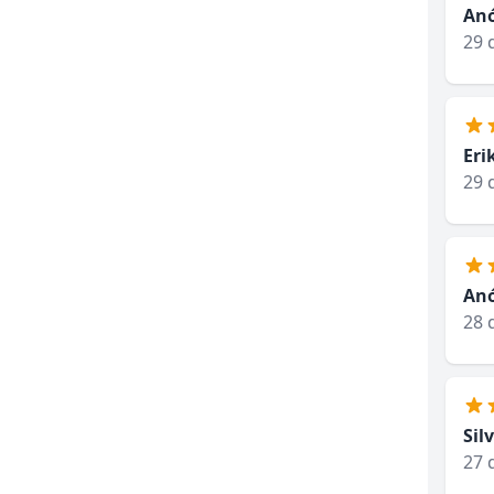
An
29 
Eri
29 
An
28 
Sil
27 