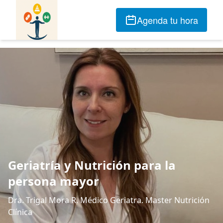
Agenda tu hora
Geriatría y Nutrición para la
persona mayor
Dra. Trigal Mora R. Médico Geriatra. Master Nutrición
Clínica