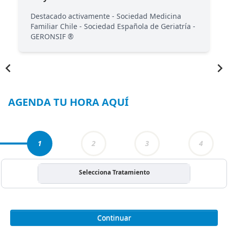
Destacado activamente - ⁠Sociedad Medicina
Familiar Chile - ⁠Sociedad Española de Geriatría -
GERONSIF ®️
Item
1
of
5
AGENDA TU HORA AQUÍ
1
2
3
4
Selecciona Tratamiento
Continuar