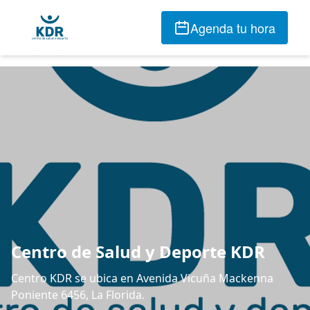
Agenda tu hora
Centro de Salud y Deporte KDR
Centro KDR se ubica en Avenida Vicuña Mackenna
Poniente 6456, La Florida.