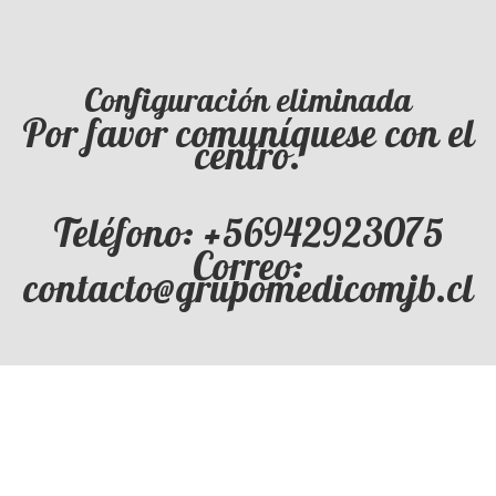
Configuración eliminada
Por favor comuníquese con el
centro.
Teléfono: +56942923075
Correo:
contacto@grupomedicomjb.cl