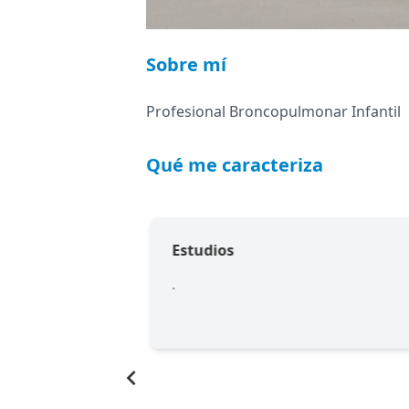
Sobre mí
Profesional Broncopulmonar Infantil
Qué me caracteriza
Estudios
to óptimo de los
.
s respiratorias
génitas o
Item
1
of