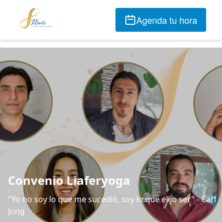
Agenda tu hora
Convenio Liaferyoga
"Yo no soy lo que me sucedió, soy lo que elijo ser" - Carl
Jung