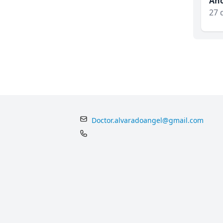
An
27 
Doctor.alvaradoangel@gmail.com