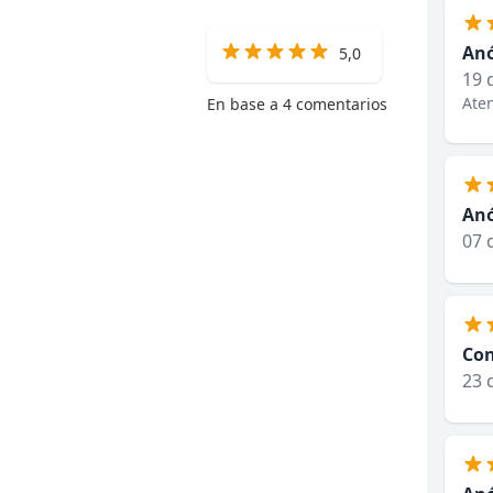
An
5,0
19 
Aten
En base a 4 comentarios
An
07 
Con
23 