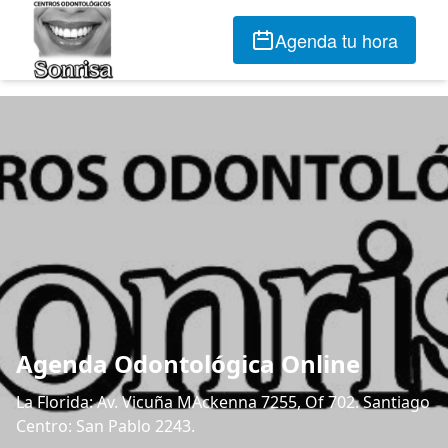
Agenda tu hora
Agenda Odontológica Online
La Florida: Av. Vicuña MAckenna 7255, Of 702. Santiago
Centro: San Pablo 2243.