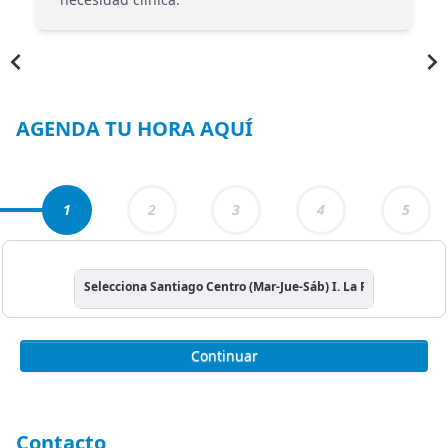
Item
1
of
6
AGENDA TU HORA AQUÍ
1
2
3
4
5
Selecciona Santiago Centro (Mar-Jue-Sáb) I. La Florida (Lun-Mi
Continuar
Contacto