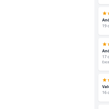
An
19 
An
17 
Exce
Val
16 