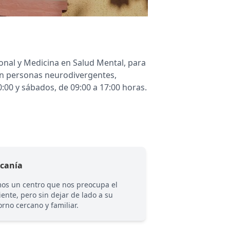
onal y Medicina en Salud Mental, para
en personas neurodivergentes,
:00 y sábados, de 09:00 a 17:00 horas.
rcanía
Empatía
os un centro que nos preocupa el
Como centro nos pr
iente, pero sin dejar de lado a su
bienestar familiar 
orno cercano y familiar.
paciente y sus proc