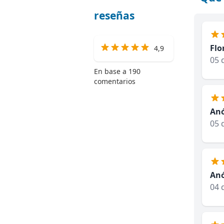
reseñas
Flo
4,9
05 
En base a 190
comentarios
An
05 
An
04 