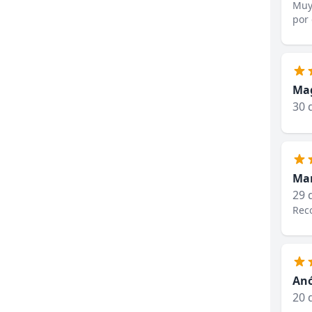
Muy 
por
Mag
30 
Mar
29 
Reco
An
20 