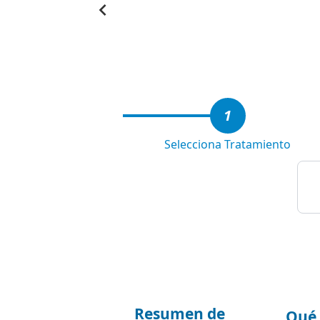
Item
1
of
3
1
Selecciona Tratamiento
Resumen de
Qué 