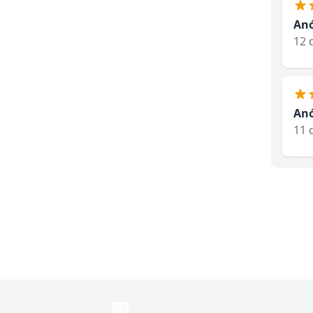
An
12 
An
11 