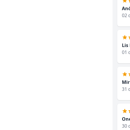
An
02 
Lis
01 
Mir
31 
On
30 