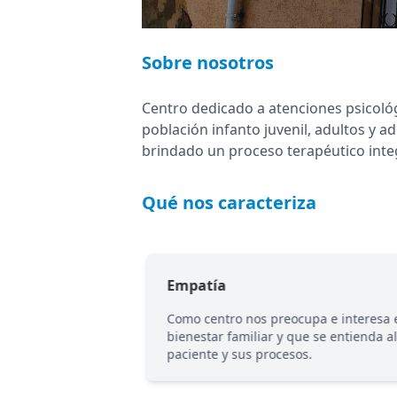
Sobre nosotros
Centro dedicado a atenciones psicoló
población infanto juvenil, adultos y
brindado un proceso terapéutico integr
Qué nos caracteriza
Empatía
os preocupa el
Como centro nos preocupa e interesa 
r de lado a su
bienestar familiar y que se entienda al
iar.
paciente y sus procesos.