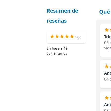
Resumen de
Qué 
reseñas
Tri
4,8
06 
Siga
En base a 19
comentarios
An
04 
An
03 