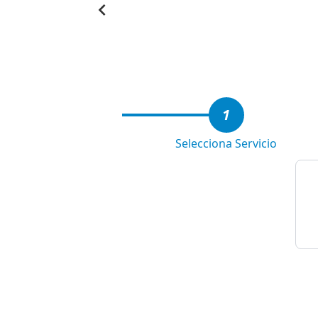
Item
1
of
6
1
Selecciona Servicio