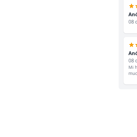
An
08 
An
08 
Mi h
much