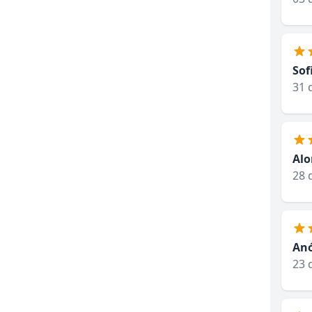
Sof
31 
Alo
28 
An
23 