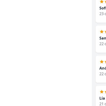
Sof
23 
San
22 
An
22 
Lía
21 