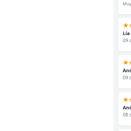
Muy 
Lía
09 
An
09 
An
08 