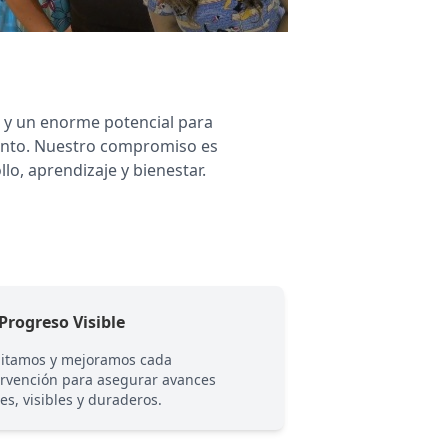
r y un enorme potencial para
miento. Nuestro compromiso es
o, aprendizaje y bienestar.
Progreso Visible
❤️ Siempre Cont
itamos y mejoramos cada
Orientamos a las fa
ervención para asegurar avances
proceso, resolvien
les, visibles y duraderos.
cada logro.