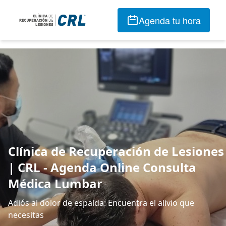
Agenda tu hora
Clínica de Recuperación de Lesiones
| CRL - Agenda Online Consulta
Médica Lumbar
Adiós al dolor de espalda: Encuentra el alivio que
necesitas