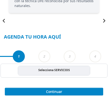
con la técnica DHI reconocida por sus resultados
naturales.
Item
1
of
4
AGENDA TU HORA AQUÍ
1
2
3
4
Selecciona SERVICIOS
Continuar