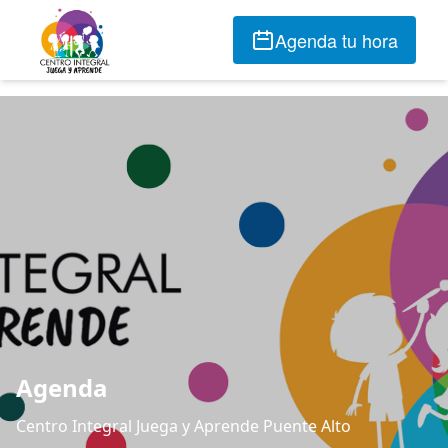
Agenda tu hora
Agenda
Centro Integral Juega y Aprende Puente Alto