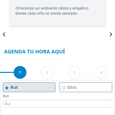
Ofrecemos un ambiente cálido y empático
donde cada niño se siente valorado.
Item
1
of
3
AGENDA TU HORA AQUÍ
1
2
3
4
Rut
Otro
Rut