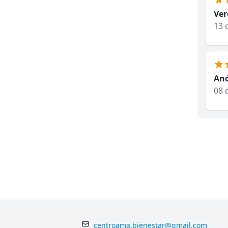
Ver
13 
An
08 
centroama.bienestar@gmail.com