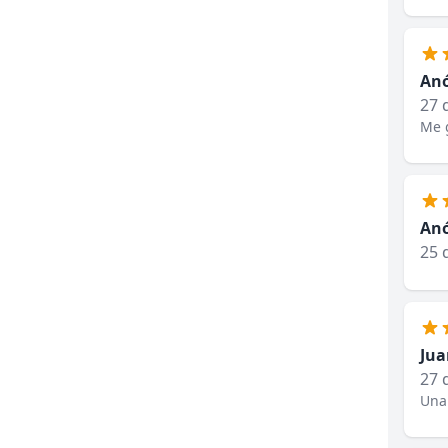
An
27 
Me g
An
25 
Jua
27 
Una