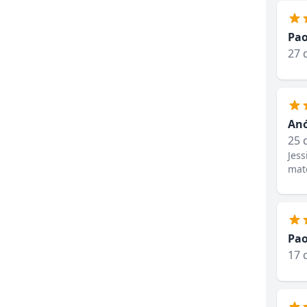
Pao
27 
An
25 
Jess
mat
Pao
17 