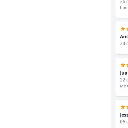
26 
hora
An
24 
Jua
22 
Me 
Jes
06 