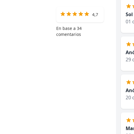
Sol
4,7
01 
En base a 34
comentarios
An
29 
An
20 
Mar