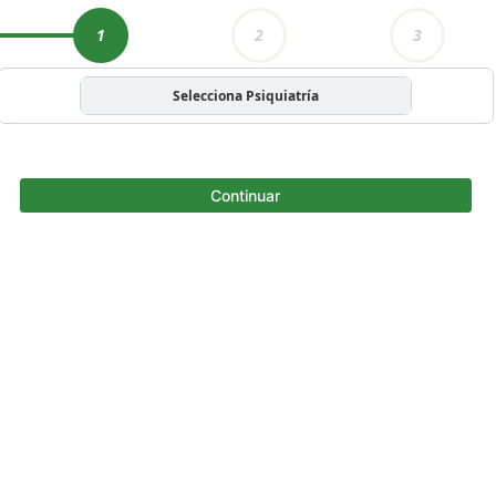
1
2
3
Selecciona Psiquiatría
Continuar