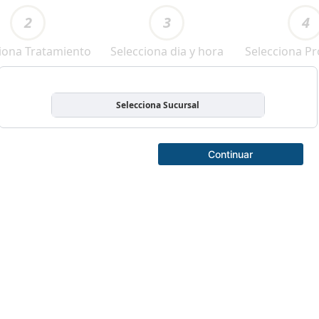
2
3
4
iona Tratamiento
Selecciona dia y hora
Selecciona Pr
Selecciona Sucursal
Continuar