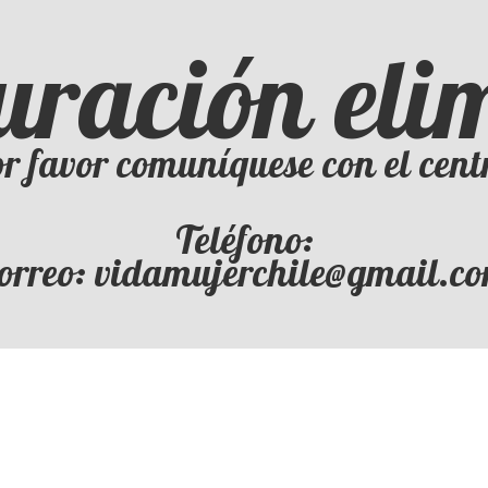
uración el
r favor comuníquese con el cent
Teléfono:
orreo: vidamujerchile@gmail.c