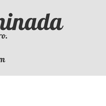
iminada
ro.
om