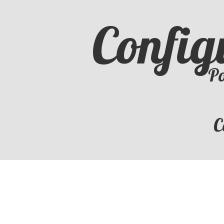
Config
Po
C