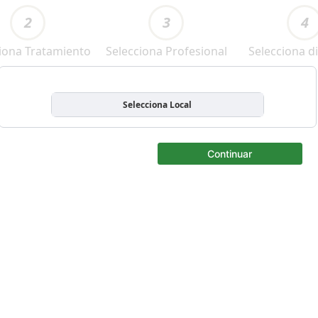
2
3
4
iona Tratamiento
Selecciona Profesional
Selecciona di
Selecciona Local
Continuar