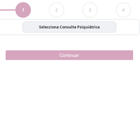
1
2
3
4
Selecciona Consulta Psiquiátrica
Continuar